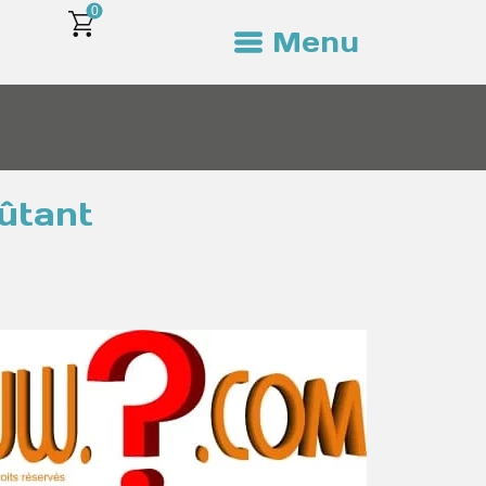
0
Menu
ine
ûtant