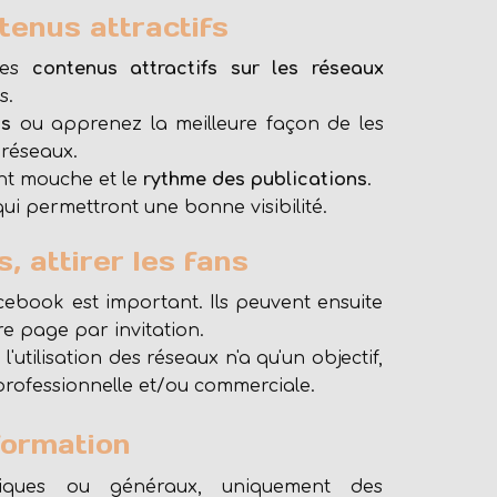
tenus attractifs
des
contenus attractifs sur les réseaux
s.
os
ou apprenez la meilleure façon de les
 réseaux.
ont mouche et le
rythme des publications
.
qui permettront une bonne visibilité.
, attirer les fans
cebook est important. Ils peuvent ensuite
re page par invitation.
'utilisation des réseaux n'a qu'un objectif,
 professionnelle et/ou commerciale.
formation
iques ou généraux, uniquement des