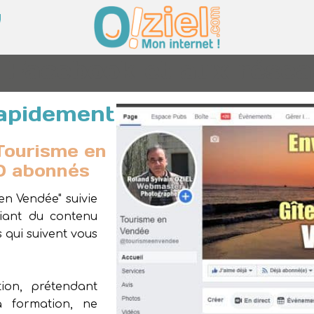
 Facebook et aux résea
 rapidement
"Tourisme en
0 abonnés
en Vendée" suivie
liant du contenu
 qui suivent vous
ion, prétendant
a formation, ne