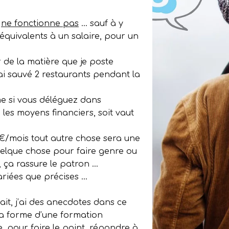
t
ne fonctionne pas
… sauf à y
équivalents à un salaire, pour un
 de la matière que je poste
’ai sauvé 2 restaurants pendant la
me si vous déléguez dans
z les moyens financiers, soit vaut
€/mois tout autre chose sera une
elque chose pour faire genre ou
 ça rassure le patron …
ariées que précises …
ait, j’ai des anecdotes dans ce
la forme d’une formation
, pour faire le point, répondre à