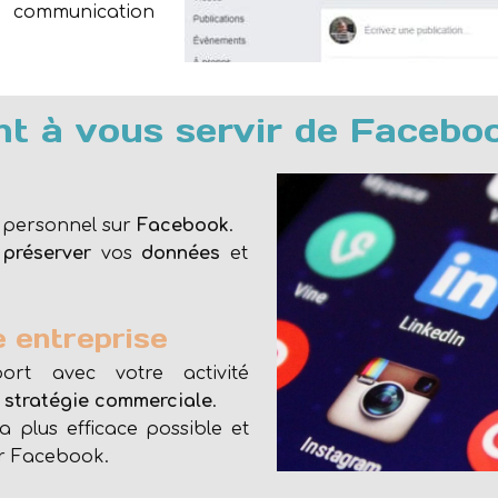
 communication
t à vous servir de Facebo
e
personnel sur
Facebook
.
r
préserver
vos
données
et
 entreprise
t avec votre activité
e
stratégie commerciale
.
a plus efficace possible et
ar Facebook.