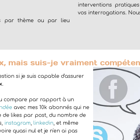
interventions pratiques
vos interrogations. Nou
es par thème ou par lieu
x, mais suis-je vraiment compéten
stion si je suis capable d'assurer
x
.
ou compare par rapport à un
endée
avec mes 10k abonnés qui ne
de likes par post, du nombre de
s,
instagram
,
linkedin
, et même
voire quasi nul et je n'en ai pas